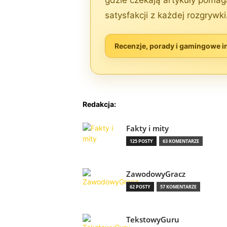
gdzie czekają artykuły pomag
satysfakcji z każdej rozgrywki
Recenzje, porady i gamingowe i
Redakcja:
Fakty i mity
125 POSTY
63 KOMENTARZE
ZawodowyGracz
62 POSTY
57 KOMENTARZE
TekstowyGuru