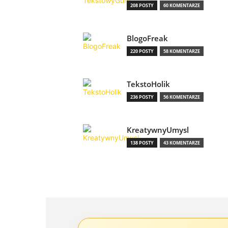
208 POSTY
60 KOMENTARZE
BlogoFreak
220 POSTY
58 KOMENTARZE
TekstoHolik
236 POSTY
56 KOMENTARZE
KreatywnyUmysl
138 POSTY
43 KOMENTARZE