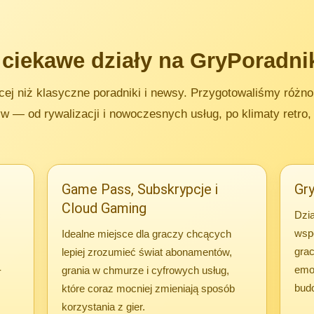
 ciekawe działy na GryPoradni
cej niż klasyczne poradniki i newsy. Przygotowaliśmy różno
 — od rywalizacji i nowoczesnych usług, po klimaty retro, 
Game Pass, Subskrypcje i
Gry
Cloud Gaming
ć
Dzia
wspó
Idealne miejsce dla graczy chcących
grac
lepiej zrozumieć świat abonamentów,
-
emo
grania w chmurze i cyfrowych usług,
bud
które coraz mocniej zmieniają sposób
korzystania z gier.