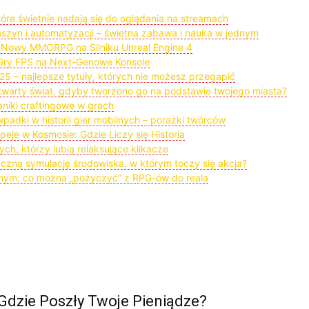
óre świetnie nadają się do oglądania na streamach
zyn i automatyzacji – świetna zabawa i nauka w jednym
 Nowy MMORPG na Silniku Unreal Engine 4
Gry FPS na Next-Genowe Konsole
25 – najlepsze tytuły, których nie możesz przegapić
twarty świat, gdyby tworzono go na podstawie twojego miasta?
aniki craftingowe w grach
padki w historii gier mobilnych – porażki twórców
eje w Kosmosie: Gdzie Liczy się Historia
tych, którzy lubią relaksujące klikacze
tyczną symulację środowiska, w którym toczy się akcja?
nnym: co można „pożyczyć” z RPG-ów do reala
 Gdzie Poszły Twoje Pieniądze?