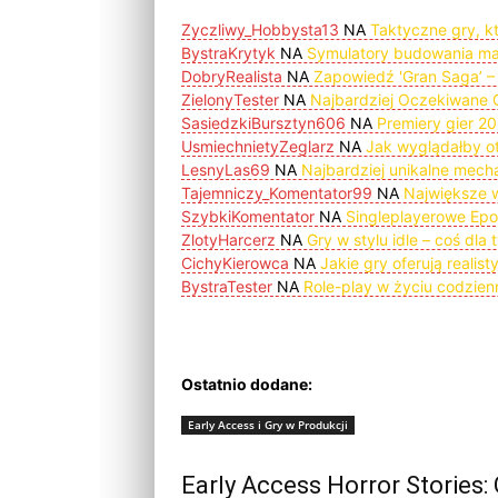
Zyczliwy_Hobbysta13
NA
Taktyczne gry, kt
BystraKrytyk
NA
Symulatory budowania mas
DobryRealista
NA
Zapowiedź 'Gran Saga’ –
ZielonyTester
NA
Najbardziej Oczekiwane 
SasiedzkiBursztyn606
NA
Premiery gier 20
UsmiechnietyZeglarz
NA
Jak wyglądałby o
LesnyLas69
NA
Najbardziej unikalne mech
Tajemniczy_Komentator99
NA
Największe w
SzybkiKomentator
NA
Singleplayerowe Epop
ZlotyHarcerz
NA
Gry w stylu idle – coś dla 
CichyKierowca
NA
Jakie gry oferują realis
BystraTester
NA
Role-play w życiu codzie
Ostatnio dodane:
Early Access i Gry w Produkcji
Early Access Horror Stories: