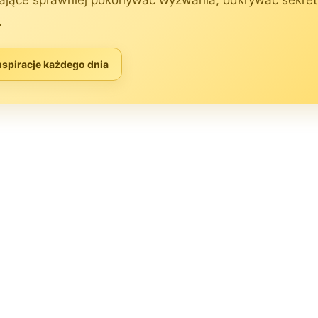
ające sprawniej pokonywać wyzwania, odkrywać sekrety 
.
nspiracje każdego dnia