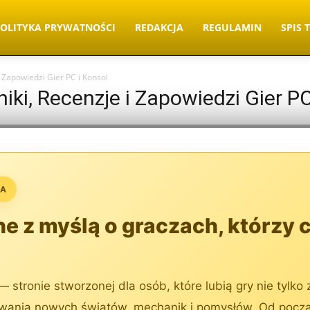
OLITYKA PRYWATNOŚCI
REDAKCJA
REGULAMIN
SPIS 
i Zapowiedzi Gier PC i Konsol
iki, Recenzje i Zapowiedzi Gier PC
RA
e z myślą o graczach, którzy 
 stronie stworzonej dla osób, które lubią gry nie tylko
ywania nowych światów, mechanik i pomysłów. Od począt