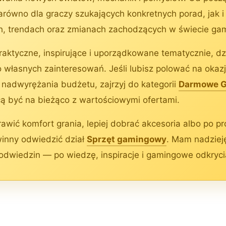
równo dla graczy szukających konkretnych porad, jak i 
ch, trendach oraz zmianach zachodzących w świecie ga
praktyczne, inspirujące i uporządkowane tematycznie, dzi
łasnych zainteresowań. Jeśli lubisz polować na okazje
nadwyrężania budżetu, zajrzyj do kategorii
Darmowe Gr
hcą być na bieżąco z wartościowymi ofertami.
rawić komfort grania, lepiej dobrać akcesoria albo po p
inny odwiedzić dział
Sprzęt gamingowy
. Mam nadzieję
odwiedzin — po wiedzę, inspiracje i gamingowe odkryci