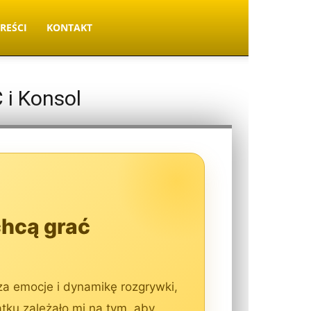
TREŚCI
KONTAKT
 i Konsol
chcą grać
 za emocje i dynamikę rozgrywki,
ku zależało mi na tym, aby