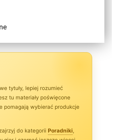
zne
e tytuły, lepiej rozumieć
iesz tu materiały poświęcone
re pomagają wybierać produkcje
ajrzyj do kategorii
Poradniki
,