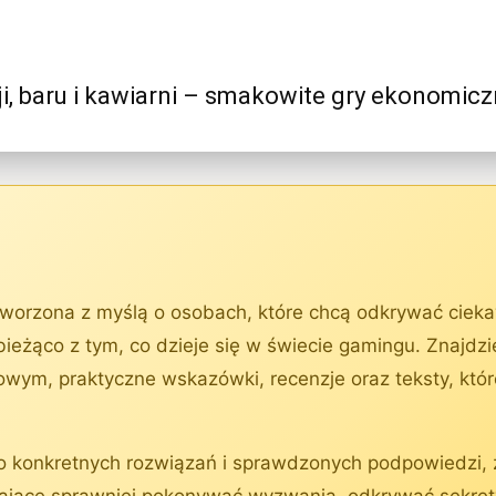
ji, baru i kawiarni – smakowite gry ekonomic
tworzona z myślą o osobach, które chcą odkrywać ciekaw
bieżąco z tym, co dzieje się w świecie gamingu. Znajdz
wym, praktyczne wskazówki, recenzje oraz teksty, któ
do konkretnych rozwiązań i sprawdzonych podpowiedzi, z